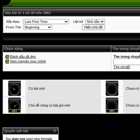
Xếp bài từ 1 tới 20 trên 2963
Xếp theo
Liệt kê
From The
Chức năng
Tìm trong chuy
Tìm trong chuy
Đánh dấu đã đọc
Xem chuyên mục chính
Tìm chi tiết
Có bài mới
Chưa có 
Chủ đề nóng có bài gửi mới
Chưa có 
Quyền viết bài
You
may not
post new threads