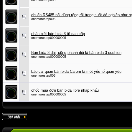
onemorestep005
chuẩn RS485 nổi dùng rộng rãi trong suốt đả nghiệp như 
onemorestep005
nhấn biết bàn bida 3 tổ cao cấp
onemorestep000000005
Bàn bida 3 dải, cũng phanh đòi là bàn bida 3 cushion
onemorestep000000005
bảo cai quản bàn bida Carom là một yếu tố quan yếu
onemorestep005
chốc mua đơn bàn bida libre nhập khẩu
onemorestep000000005