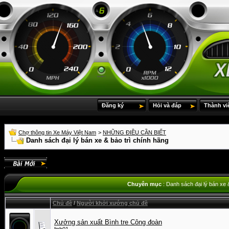
Đăng ký
Hỏi và đáp
Thành vi
Chợ thông tin Xe Máy Việt Nam
>
NHỮNG ĐIỀU CẦN BIẾT
Danh sách đại lý bán xe & bảo trì chính hãng
Chuyên mục
: Danh sách đại lý bán xe 
Chủ đề
/
Người khởi xướng chủ đề
Xưởng sản xuất Bình tre Công đoàn