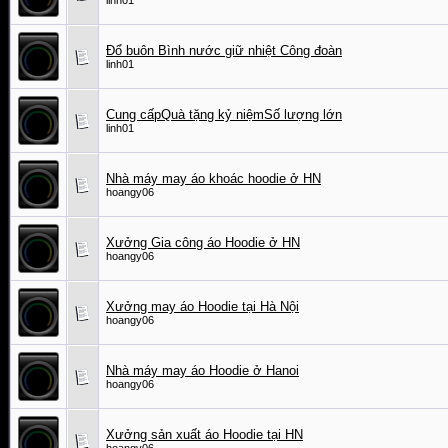
linh01
Đổ buôn Bình nước giữ nhiệt Công đoàn
linh01
Cung cấpQuà tặng kỷ niệmSố lượng lớn
linh01
Nhà máy may áo khoác hoodie ở HN
hoangy06
Xưởng Gia công áo Hoodie ở HN
hoangy06
Xưởng may áo Hoodie tại Hà Nội
hoangy06
Nhà máy may áo Hoodie ở Hanoi
hoangy06
Xưởng sản xuất áo Hoodie tại HN