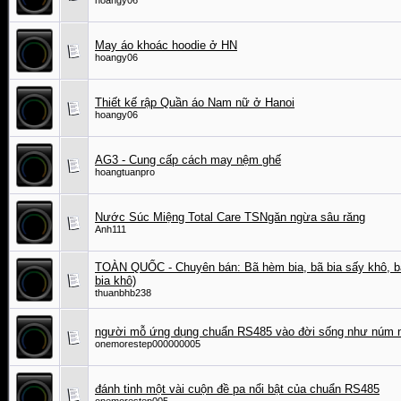
hoangy06
May áo khoác hoodie ở HN
hoangy06
Thiết kế rập Quần áo Nam nữ ở Hanoi
hoangy06
AG3 - Cung cấp cách may nệm ghế
hoangtuanpro
Nước Súc Miệng Total Care TSNgăn ngừa sâu răng
Anh111
TOÀN QUỐC - Chuyên bán: Bã hèm bia, bã bia sấy khô, b
bia khô)
thuanbhb238
người mỗ ứng dụng chuẩn RS485 vào đời sống như núm 
onemorestep000000005
đánh tinh một vài cuộn đề pa nổi bật của chuẩn RS485